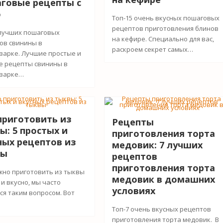
говые рецепты с
о
Топ-15 очень вкусных пошаговых
рецептов приготовления блинов
 лучших пошаговых
на кефире. Специально для вас,
ов свинины в
раскроем секрет самых…
варке. Лучшие простые и
е рецепты свинины в
варке…
приготовить из
Рецепты
ы: 5 простых и
приготовления торта
ных рецептов из
медовик: 7 лучших
вы
рецептов
приготовления торта
жно приготовить из тыквы
медовик в домашних
и вкусно, мы часто
условиях
ся таким вопросом. Вот
Топ-7 очень вкусных рецептов
приготовления торта медовик. В