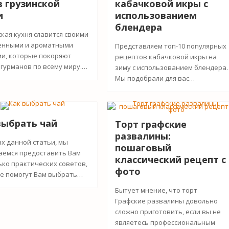
в грузинской
кабачковой икры с
и
использованием
блендера
ская кухня славится своими
нными и ароматными
Представляем топ-10 популярных
и, которые покоряют
рецептов кабачковой икры на
 гурманов по всему миру.…
зиму с использованием блендера.
Мы подобрали для вас…
выбрать чай
Торт графские
развалины:
ах данной статьи, мы
пошаговый
аемся предоставить Вам
классический рецепт с
ько практических советов,
фото
е помогут Вам выбрать…
Бытует мнение, что торт
Графские развалины довольно
сложно приготовить, если вы не
являетесь профессиональным