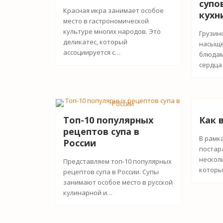
супо
Красная икра занимает особое
кухн
место в гастрономической
культуре многих народов. Это
Грузин
деликатес, который
насыще
ассоциируется с…
блюдам
сердца
Топ-10 популярных
Как 
рецептов супа в
В рамк
России
постар
нескол
Представляем топ-10 популярных
которы
рецептов супа в России. Супы
занимают особое место в русской
кулинарной и…