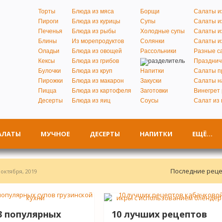
Торты
Блюда из мяса
Борщи
Салаты и
Пироги
Блюда из курицы
Супы
Салаты и
Печенья
Блюда из рыбы
Холодные супы
Салаты и
Блины
Из морепродуктов
Солянки
Салаты и
Оладьи
Блюда из овощей
Рассольники
Разные с
Кексы
Блюда из грибов
Празднич
Булочки
Блюда из круп
Напитки
Салаты п
Пирожки
Блюда из макарон
Закуски
Салаты н
Пицца
Блюда из картофеля
Заготовки
Винегрет
Десерты
Блюда из яиц
Соусы
Салат из 
АЛАТЫ
МУЧНОЕ
ДЕСЕРТЫ
НАПИТКИ
ЕЩЁ…
Последние рец
 октября, 2019
й салат с фасолью и морковью
17 сентября, 2019
2019
3 популярных
10 лучших рецептов
ября, 2019