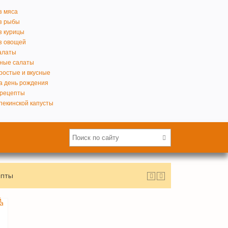
з мяса
з рыбы
з курицы
з овощей
алаты
ные салаты
ростые и вкусные
а день рождения
 рецепты
пекинской капусты
епты