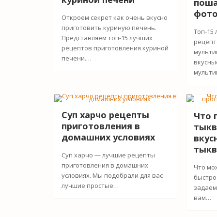
поша
фот
Откроем секрет как очень вкусно
приготовить куриную печень.
Топ-15
Представляем топ-15 лучших
рецепт
рецептов приготовления куриной
мульти
печени.…
вкусны
мульти
Суп харчо рецепты
Что 
приготовления в
тыкв
домашних условиях
вкус
тык
Суп харчо — лучшие рецепты
приготовления в домашних
Что мо
условиях. Мы подобрали для вас
быстро 
лучшие простые…
задаем
вам…