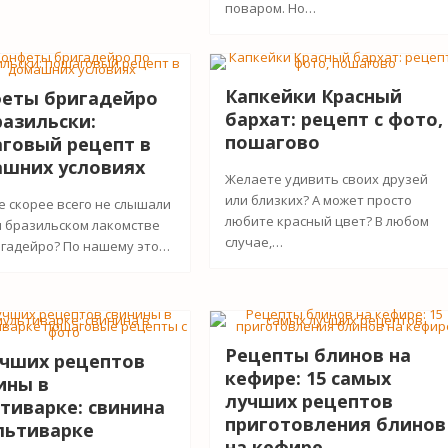
поваром. Но…
Капкейки Красный
еты бригадейро
бархат: рецепт с фото,
разильски:
пошагово
говый рецепт в
шних условиях
Желаете удивить своих друзей
или близких? А может просто
е скорее всего не слышали
любите красный цвет? В любом
м бразильском лакомстве
случае,…
игадейро? По нашему это…
Рецепты блинов на
учших рецептов
кефире: 15 самых
ины в
лучших рецептов
тиварке: cвинина
приготовления блинов
льтиварке
на кефире