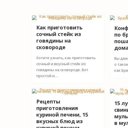
Как приготовить
Конф
сочный стейк из
по б
говядины на
поша
сковороде
дома
Хотите узнать, как приготовить
Вы даж
сочный и вкусный стейк из
о тако
говядины на сковороде. Вот
как Бр
простой и…
Рецепты
15 л
приготовления
свин
куриной печени, 15
муль
вкусных блюд из
в му
куриной печени