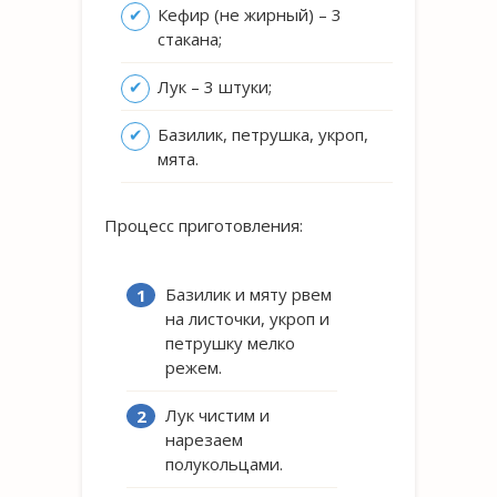
Кефир (не жирный) – 3
стакана;
Лук – 3 штуки;
Базилик, петрушка, укроп,
мята.
Процесс приготовления:
Базилик и мяту рвем
на листочки, укроп и
петрушку мелко
режем.
Лук чистим и
нарезаем
полукольцами.