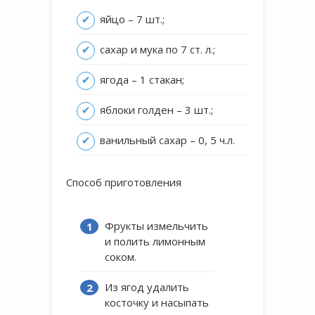
яйцо – 7 шт.;
сахар и мука по 7 ст. л.;
ягода – 1 стакан;
яблоки голден – 3 шт.;
ванильный сахар – 0, 5 ч.л.
Способ приготовления
Фрукты измельчить
и полить лимонным
соком.
Из ягод удалить
косточку и насыпать