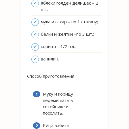
яблоки голден делишес – 2
шт.;
мука и сахар – по 1 стакану;
белки и желтки –по 3 шт.;
корица – 1/2 ч.л.;
ванилин.
Способ приготовления
Муку и корицу
перемешать в
сотейнике и
посолить.
Яйца взбить